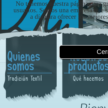
No tenemos nuestra página para gr
usuarios. Somos una empresa que só
a día para ofrecer los mejores
Quienes
Nuestros
somos
producto
Tradición Textil
Qué hacemos